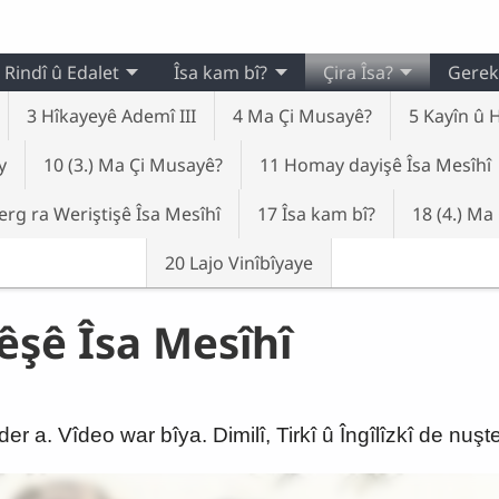
Rindî û Edalet
Îsa kam bî?
Çira Îsa?
Gerek
3 Hîkayeyê Ademî III
4 Ma Çi Musayê?
5 Kayîn û H
y
10 (3.) Ma Çi Musayê?
11 Homay dayişê Îsa Mesîhî
rg ra Weriştişê Îsa Mesîhî
17 Îsa kam bî?
18 (4.) Ma
20 Lajo Vinîbîyaye
êşê Îsa Mesîhî
r a. Vîdeo war bîya. Dimilî, Tirkî û Îngîlîzkî de nuş