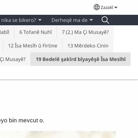
Zazakî
Select your lan
 nika se bikero?
Derheqê ma de
abîl
6 Tofanê Nuhî
7 (2.) Ma Çi Musayê?
12 Îsa Mesîh û Firtine
13 Mêrdeko Cinin
 Çi Musayê?
19 Bedelê şakîrd bîyayêşê Îsa Mesîhî
teyo bin mevcut o.