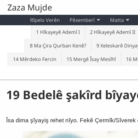
Skip to main content
Zaza Mujde
Rîpelo Verên
Pêxemberî
Matta
1 Hîkayeyê Ademî I
2 Hîkayeyê Ademî II
8 Ma Çira Qurban Kenê?
9 Xeleskarê Dinya
14 Mêrdeko Fercin
15 Mergê Îsay Mesîhî
16 Me
19 Bedelê şakîrd bîyay
Îsa dima şîyayiş rehet nîyo. Fekê Çermîk/Sîverek de