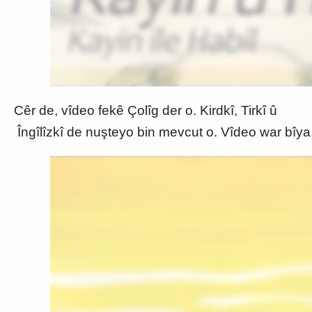
Cêr de, vîdeo fekê Çolîg der o. Kirdkî, Tirkî û
Îngîlîzkî de nuşteyo bin mevcut o. Vîdeo war bîya