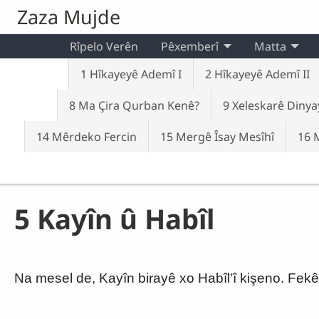
Skip to main content
Zaza Mujde
Rîpelo Verên
Pêxemberî
Matta
1 Hîkayeyê Ademî I
2 Hîkayeyê Ademî II
8 Ma Çira Qurban Kenê?
9 Xeleskarê Dinya
14 Mêrdeko Fercin
15 Mergê Îsay Mesîhî
16 
5 Kayîn û Habîl
Na mesel de, Kayîn birayê xo Habîl'î kişeno. Fek