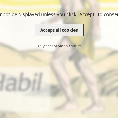
nnot be displayed unless you click "Accept" to conse
Accept all cookies
Only accept video cookies