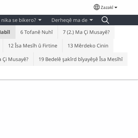
Zazakî
Select your lan
 nika se bikero?
Derheqê ma de
Habîl
6 Tofanê Nuhî
7 (2.) Ma Çi Musayê?
12 Îsa Mesîh û Firtine
13 Mêrdeko Cinin
a Çi Musayê?
19 Bedelê şakîrd bîyayêşê Îsa Mesîhî