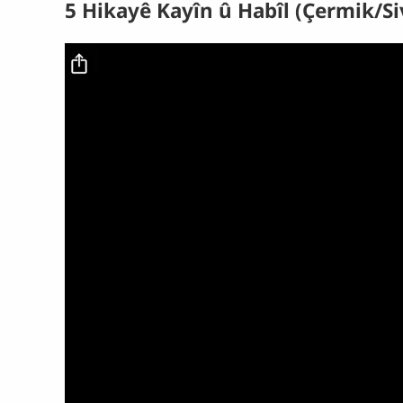
5 Hikayê Kayîn û Habîl (Çermik/Si
Video file