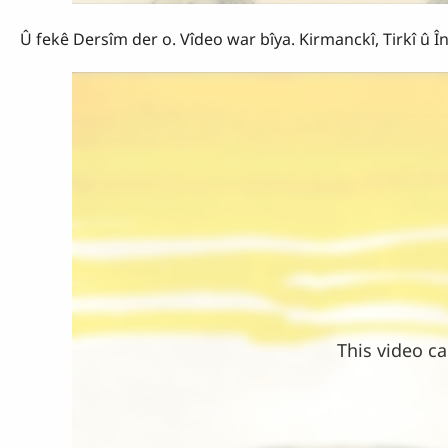
Û fekê Dersîm der o. Vîdeo war bîya. Kirmanckî, Tirkî û Î
This video ca