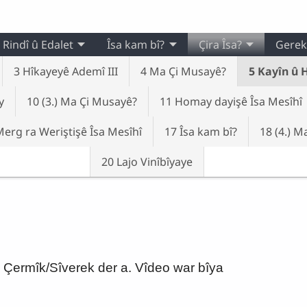
Rindî û Edalet
Îsa kam bî?
Çira Îsa?
Gerek
3 Hîkayeyê Ademî III
4 Ma Çi Musayê?
5 Kayîn û 
y
10 (3.) Ma Çi Musayê?
11 Homay dayişê Îsa Mesîhî
Merg ra Weriştişê Îsa Mesîhî
17 Îsa kam bî?
18 (4.) M
20 Lajo Vinîbîyaye
ê Çermîk/Sîverek der a. Vîdeo war bîya