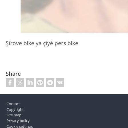
Şîrove bike ya çîyê pers bike
Share
Footer
Contact
Copyright
Site map
Privacy policy
Cookie settings