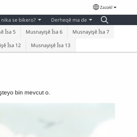
Zazakî
Select your lan
 nika se bikero?
Derheqê ma de
ê Îsa 5
Musnayişê Îsa 6
Musnayişê Îsa 7
şê Îsa 12
Musnayişê Îsa 13
şteyo bin mevcut o.