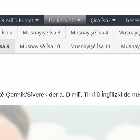
Rindî û Edalet
Îsa kam bî?
Çira Îsa?
Gerek
Îsa 2
Musnayişê Îsa 3
Musnayişê Îsa 4
Musnayiş
sa 9
Musnayişê Îsa 10
Musnayişê Îsa 11
Musnayi
ermîk/Sîverek der a. Dimilî, Tirkî û Îngîlîzkî de nu