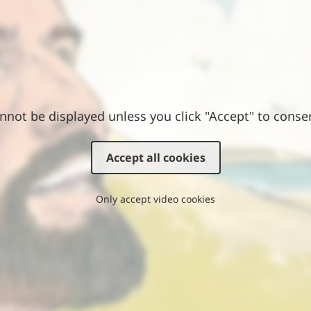
nnot be displayed unless you click "Accept" to conse
Accept all cookies
Only accept video cookies