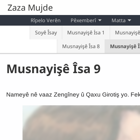
Skip to main content
Zaza Mujde
Rîpelo Verên
Pêxemberî
Matta
Soyê Îsay
Musnayişê İsa 1
Musnayişê 
Musnayişê Îsa 8
Musnayişê Î
Musnayişê Îsa 9
Nameyê nê vaaz Zengîney û Qaxu Girotiş yo. Fekê Ç