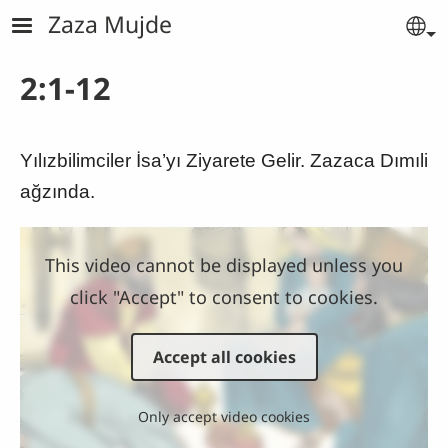
Skip to main content
Zaza Mujde
Se
2:1-12
Yılızbilimciler İsa’yı Ziyarete Gelir. Zazaca Dımıli
ağzında.
This video cannot be displayed unless you
click "Accept" to consent to cookies.
Accept all cookies
Only accept video cookies