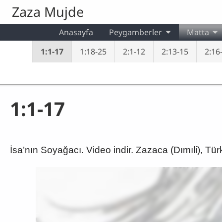
Skip to main content
Zaza Mujde
Anasayfa
Peygamberler
Matta
1:1-17
1:18-25
2:1-12
2:13-15
2:16-
1:1-17
İsa’nın Soyağacı. Video indir. Zazaca (Dımıli), Tür