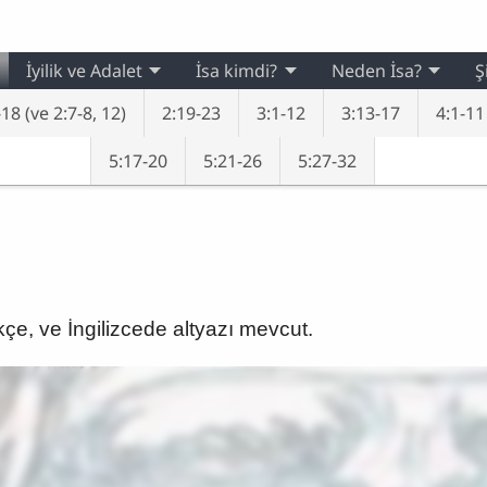
İyilik ve Adalet
İsa kimdi?
Neden İsa?
Ş
18 (ve 2:7-8, 12)
2:19-23
3:1-12
3:13-17
4:1-11
5:17-20
5:21-26
5:27-32
kçe, ve İngilizcede altyazı mevcut.